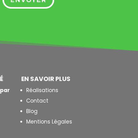
ENVOYER
T
É
EN SAVOIR PLUS
 par
Réalisations
Contact
Blog
Mentions Légales