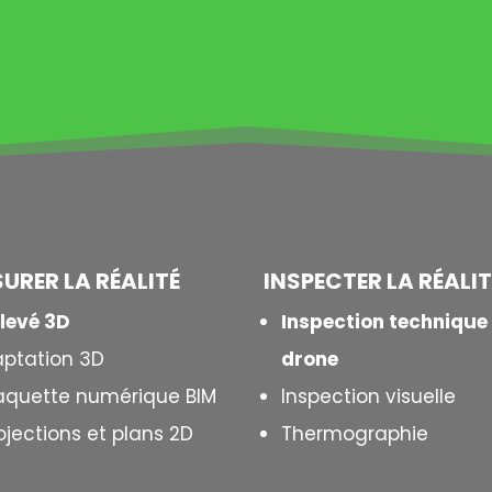
SURER LA
RÉALITÉ
INSPECTER LA R
É
ALI
levé 3D
Inspection technique
ptation 3D
drone
quette numérique BIM
Inspection visuelle
ojections et plans 2D
Thermographie